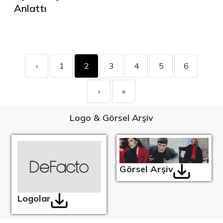
Anlattı
‹
1
2
3
4
5
6
›
»
Logo & Görsel Arşiv
Görsel Arşiv
Logolar