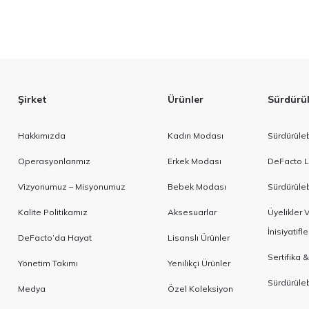
Şirket
Ürünler
Sürdürüle
Hakkımızda
Kadın Modası
Sürdürülebi
Operasyonlarımız
Erkek Modası
DeFacto L
Vizyonumuz – Misyonumuz
Bebek Modası
Sürdürülebi
Kalite Politikamız
Aksesuarlar
Üyelikler
İnisiyatifle
DeFacto’da Hayat
Lisanslı Ürünler
Sertifika &
Yönetim Takımı
Yenilikçi Ürünler
Sürdürülebi
Medya
Özel Koleksiyon