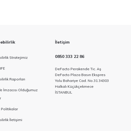
bilirlik
İletişim
0850 333 22 86
lirlik Stratejimiz
IFE
DeFacto Perakende Tic. Aş
DeFacto Plaza Basın Ekspres
lirlik Raporları
Yolu Bahariye Cad. No.31 34303
Halkalı Küçükçekmece
 Ve İmzacısı Olduğumuz
İSTANBUL
r
 Politikalar
lirlik İletişimi