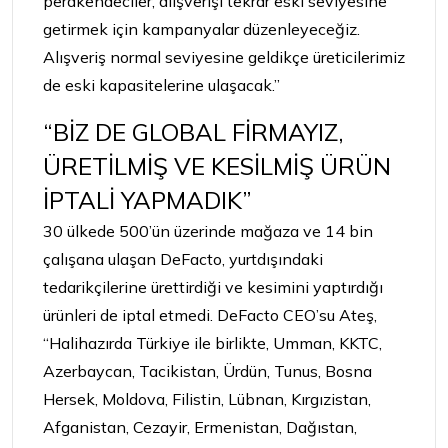
perakendeciler, alışverişi tekrar eski seviyesine
getirmek için kampanyalar düzenleyeceğiz.
Alışveriş normal seviyesine geldikçe üreticilerimiz
de eski kapasitelerine ulaşacak.”
“BİZ DE GLOBAL FİRMAYIZ,
ÜRETİLMİŞ VE KESİLMİŞ ÜRÜN
İPTALİ YAPMADIK”
30 ülkede 500’ün üzerinde mağaza ve 14 bin
çalışana ulaşan DeFacto, yurtdışındaki
tedarikçilerine ürettirdiği ve kesimini yaptırdığı
ürünleri de iptal etmedi. DeFacto CEO’su Ateş,
“Halihazırda Türkiye ile birlikte, Umman, KKTC,
Azerbaycan, Tacikistan, Ürdün, Tunus, Bosna
Hersek, Moldova, Filistin, Lübnan, Kırgızistan,
Afganistan, Cezayir, Ermenistan, Dağıstan,