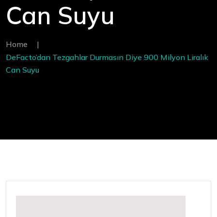
Can Suyu
Home
|
DeFacto’dan Tezgahlar Durmasın Diye 900 Milyon Liralık
Can Suyu