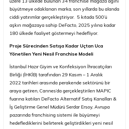
üzere 13 ülkede bulunan 34 franchise mağaza ağını
büyütmeye odaklanan marka, son yıllarda bu alanda
ciddi yatırımlar gerçekleştiriyor. 5 kıtada 500’ü
aşkın mağazaya sahip DeFacto, 2025 yılına kadar
180 ülkede faaliyet göstermeyi hedefliyor.
Proje Sürecinden Satışa Kadar Uçtan Uca
Yönetilen Yeni Nesil Franchise Modeli
İstanbul Hazır Giyim ve Konfeksiyon İhracatçıları
Birliği (İHKİB) tarafından 29 Kasım – 1 Aralık
2022 tarihleri arasında perakende sektörünü bir
araya getiren, Cannes’da gerçekleştirilen MAPIC
fuarına katılan DeFacto Alternatif Satış Kanalları &
İş Geliştirme Genel Müdürü Serdar Ersoy, Avrupa
pazarında franchising sistemi ile büyümeyi
hedeflediklerini belirterek geliştirdikleri yeni nesil