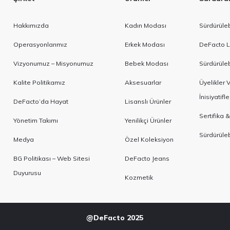
Hakkımızda
Kadın Modası
Sürdürülebi
Operasyonlarımız
Erkek Modası
DeFacto L
Vizyonumuz – Misyonumuz
Bebek Modası
Sürdürülebi
Kalite Politikamız
Aksesuarlar
Üyelikler
İnisiyatifle
DeFacto’da Hayat
Lisanslı Ürünler
Sertifika &
Yönetim Takımı
Yenilikçi Ürünler
Sürdürülebi
Medya
Özel Koleksiyon
BG Politikası – Web Sitesi
DeFacto Jeans
Duyurusu
Kozmetik
@DeFacto 2025