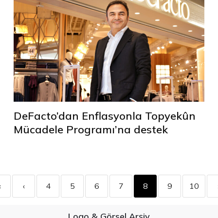
DeFacto’dan Enflasyonla Topyekûn
Mücadele Programı’na destek
«
‹
4
5
6
7
8
9
10
Logo & Görsel Arşiv