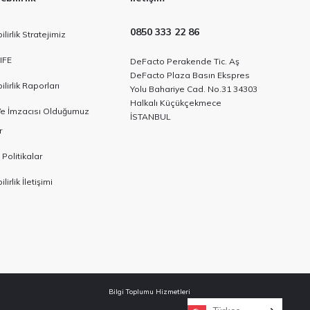
0850 333 22 86
lirlik Stratejimiz
IFE
DeFacto Perakende Tic. Aş
DeFacto Plaza Basın Ekspres
lirlik Raporları
Yolu Bahariye Cad. No.31 34303
Halkalı Küçükçekmece
 Ve İmzacısı Olduğumuz
İSTANBUL
r
 Politikalar
lirlik İletişimi
Bilgi Toplumu Hizmetleri