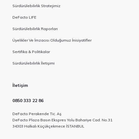
Sürdürülebilirlik Stratejimiz
DeFacto LIFE
Sürdürülebilirlik Raporları
Üyelikler Ve İmzacısı Olduğumuz İnisiyatifler
Sertifika & Politikalar
Sürdürülebilirlik İletişimi
İletişim
0850 333 22 86
DeFacto Perakende Tic. Aş
DeFacto Plaza Basın Ekspres Yolu Bahariye Cad. No.31
34303 Halkalı Küçükçekmece İSTANBUL